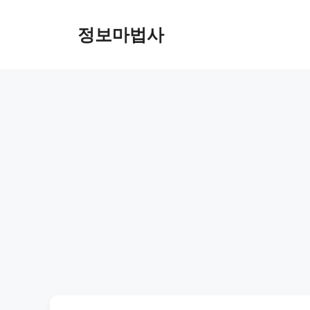
컨
텐
정보마법사
츠
로
건
너
뛰
기