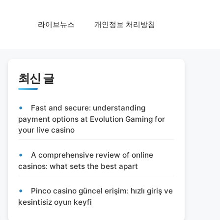
라이브뉴스
개인정보 처리방침
최신 글
Fast and secure: understanding
payment options at Evolution Gaming for
your live casino
A comprehensive review of online
casinos: what sets the best apart
Pinco casino güncel erişim: hızlı giriş ve
kesintisiz oyun keyfi