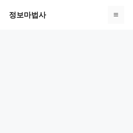
컨
텐
정보마법사
메
츠
로
뉴
건
너
뛰
기