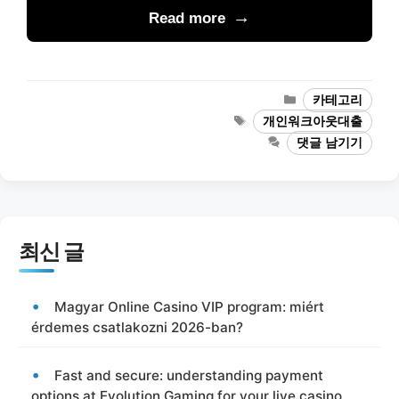
Read more
카
카테고리
테
태
개인워크아웃대출
고
그
댓글 남기기
리
최신 글
Magyar Online Casino VIP program: miért
érdemes csatlakozni 2026-ban?
Fast and secure: understanding payment
options at Evolution Gaming for your live casino