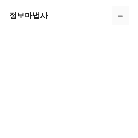
컨
텐
정보마법사
메
츠
로
뉴
건
너
뛰
기