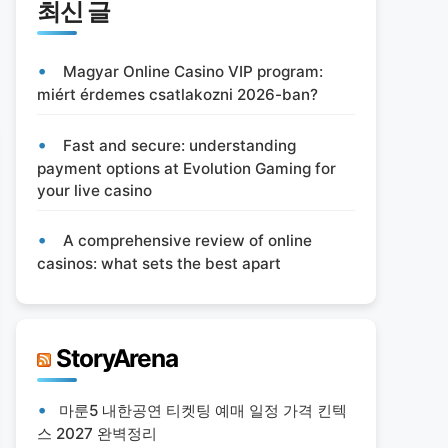
최신 글
Magyar Online Casino VIP program:
miért érdemes csatlakozni 2026-ban?
Fast and secure: understanding
payment options at Evolution Gaming for
your live casino
A comprehensive review of online
casinos: what sets the best apart
StoryArena
마룬5 내한공연 티켓팅 예매 일정 가격 킨텍
스 2027 완벽정리