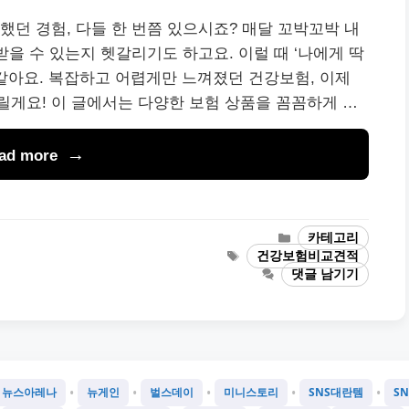
했던 경험, 다들 한 번쯤 있으시죠? 매달 꼬박꼬박 내
받을 수 있는지 헷갈리기도 하고요. 이럴 때 ‘나에게 딱
 같아요. 복잡하고 어렵게만 느껴졌던 건강보험, 이제
게요! 이 글에서는 다양한 보험 상품을 꼼꼼하게 …
ad more
카
카테고리
테
태
건강보험비교견적
고
그
댓글 남기기
리
•
•
•
•
•
뉴스아레나
뉴게인
벌스데이
미니스토리
SNS대란템
S