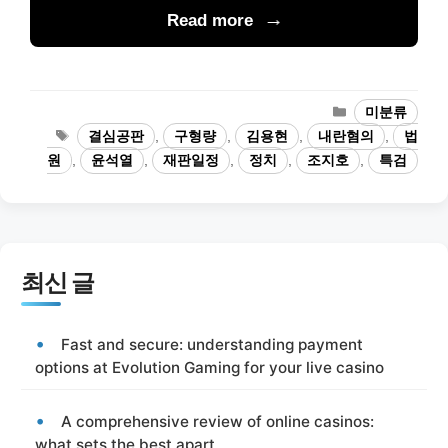
Read more
카
미분류
테
태
결심공판
,
구형량
,
김용현
,
내란혐의
,
법
고
그
원
,
윤석열
,
재판일정
,
정치
,
조지호
,
특검
리
최신 글
Fast and secure: understanding payment
options at Evolution Gaming for your live casino
A comprehensive review of online casinos:
what sets the best apart