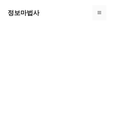
컨
텐
정보마법사
메
츠
로
뉴
건
너
뛰
기