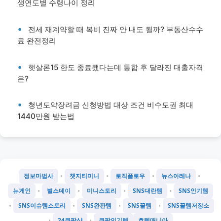
생연도별 수령나이 정리
전세 재계약할 때 복비 진짜 안 내도 될까? 부동산수수
료 완전정리
햇살론15 한도 종료됐다는데 통합 후 달라진 대출자격
은?
청년도약장려금 신청방법 대상 조건 비수도권 최대
1440만원 받는법
•
•
•
•
정보마법사
챗지티미니
로직플로우
뉴스아레나
•
•
•
•
뉴게인
벌스데이
미니스토리
SNS대란템
SNS인기템
•
•
•
•
SNS이슈템스토리
SNS완판템
SNS꿀템
SNS꿀템저장소
•
•
24쿠팡샵
쿠팡인기템
호텔매니아