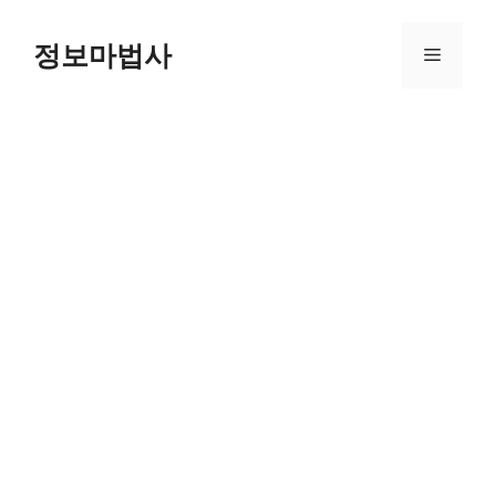
컨
텐
정보마법사
메
츠
로
뉴
건
너
뛰
기