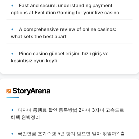
Fast and secure: understanding payment
options at Evolution Gaming for your live casino
A comprehensive review of online casinos:
what sets the best apart
Pinco casino güncel erişim: hızlı giriş ve
kesintisiz oyun keyfi
StoryArena
다자녀 통행료 할인 등록방법 2자녀 3자녀 고속도로
혜택 완벽정리
국민연금 조기수령 5년 당겨 받으면 얼마 깎일까? 출