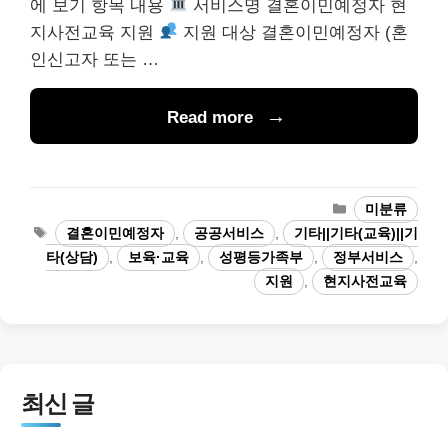
에 보기 항목 내용
서비스명 결혼이민예정자 현
지사전교육 지원
지원 대상 결혼이민예정자 (혼
인신고자 또는 …
Read more
카
미분류
테
태
결혼이민예정자
,
공공서비스
,
기타||기타(교육)||기
고
그
타(상담)
,
보육·교육
,
성평등가족부
,
정부서비스
,
리
지원
,
현지사전교육
최신 글