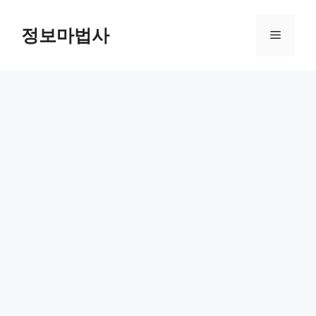
컨
텐
정보마법사
메
츠
로
뉴
건
너
뛰
기