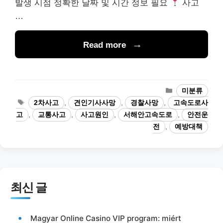
발생 시점 정확한 날짜 및 시간 정보 필요
사고
…
Read more
카
미분류
테
태
2차사고
,
견인기사사망
,
경찰사망
,
고속도로사
고
그
고
,
교통사고
,
사고원인
,
서해안고속도로
,
안전운
리
전
,
예방대책
최신 글
Magyar Online Casino VIP program: miért