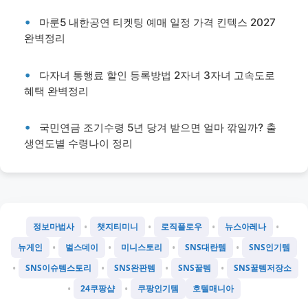
마룬5 내한공연 티켓팅 예매 일정 가격 킨텍스 2027
완벽정리
다자녀 통행료 할인 등록방법 2자녀 3자녀 고속도로
혜택 완벽정리
국민연금 조기수령 5년 당겨 받으면 얼마 깎일까? 출
생연도별 수령나이 정리
•
•
•
•
정보마법사
챗지티미니
로직플로우
뉴스아레나
•
•
•
•
뉴게인
벌스데이
미니스토리
SNS대란템
SNS인기템
•
•
•
•
SNS이슈템스토리
SNS완판템
SNS꿀템
SNS꿀템저장소
•
•
24쿠팡샵
쿠팡인기템
호텔매니아