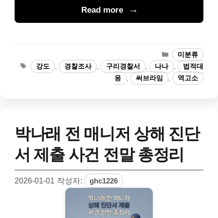
Read more
카
미분류
테
태
강도
,
경찰조사
,
구리경찰서
,
나나
,
법적대
고
그
응
,
써브라임
,
역고소
리
박나래 전 매니저 상해 진단
서 제출 사건 전말 총정리
2026-01-01
작성자:
ghc1226