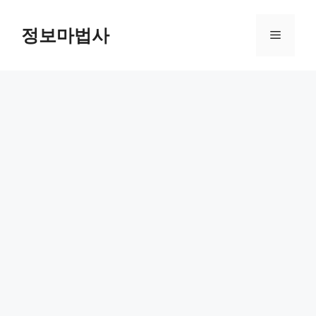
컨
텐
정보마법사
메
츠
로
뉴
건
너
뛰
기