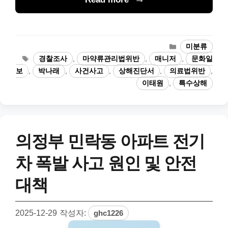
카
미분류
테
태
경찰조사
,
마약류관리법위반
,
매니저
,
문화일
고
그
보
,
박나래
,
사건사고
,
상해진단서
,
의료법위반
,
리
이태원
,
특수상해
의정부 민락동 아파트 전기
차 폭발 사고 원인 및 안전
대책
2025-12-29
작성자:
ghc1226