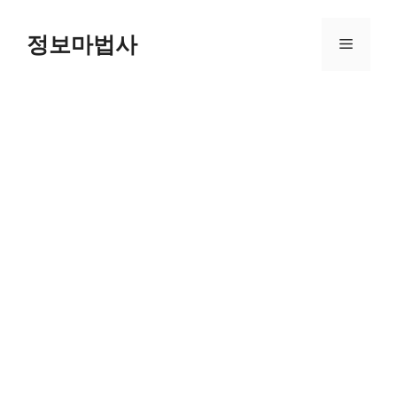
컨
텐
정보마법사
메
츠
로
뉴
건
너
뛰
기