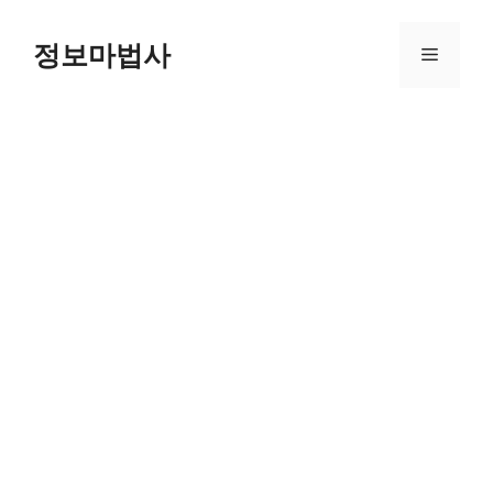
컨
텐
정보마법사
메
츠
로
뉴
건
너
뛰
기