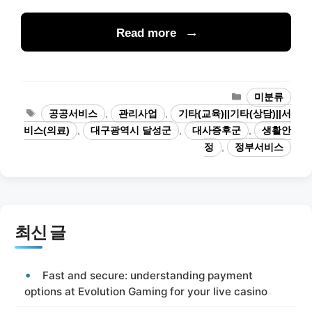
Read more
카
미분류
테
태
공공서비스
,
관리사업
,
기타(교육)||기타(상담)||서
고
그
비스(의료)
,
대구광역시 달성군
,
대사증후군
,
생활안
리
정
,
정부서비스
최신 글
Fast and secure: understanding payment
options at Evolution Gaming for your live casino