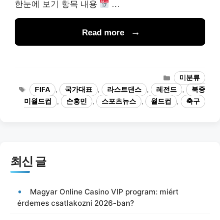
한눈에 보기 항목 내용
…
Read more
카
미분류
테
태
FIFA
,
국가대표
,
라스트댄스
,
레전드
,
북중
고
그
미월드컵
,
손흥민
,
스포츠뉴스
,
월드컵
,
축구
리
최신 글
Magyar Online Casino VIP program: miért
érdemes csatlakozni 2026-ban?