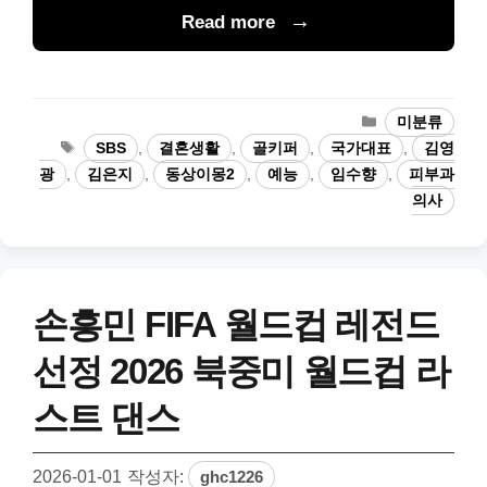
Read more
카
미분류
테
태
SBS
,
결혼생활
,
골키퍼
,
국가대표
,
김영
고
그
광
,
김은지
,
동상이몽2
,
예능
,
임수향
,
피부과
리
의사
손흥민 FIFA 월드컵 레전드
선정 2026 북중미 월드컵 라
스트 댄스
2026-01-01
작성자:
ghc1226