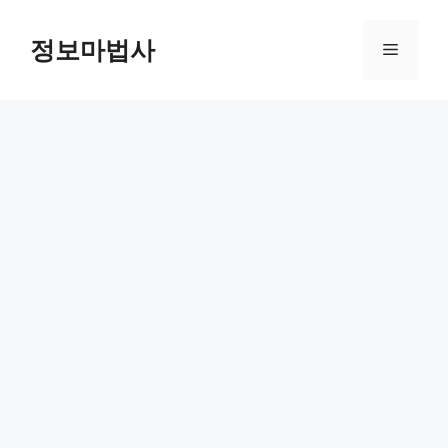
컨
텐
정보마법사
메
츠
로
뉴
건
너
뛰
기