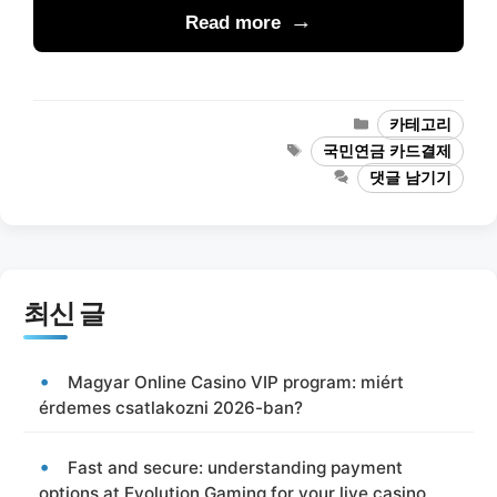
Read more
카
카테고리
테
태
국민연금 카드결제
고
그
댓글 남기기
리
최신 글
Magyar Online Casino VIP program: miért
érdemes csatlakozni 2026-ban?
Fast and secure: understanding payment
options at Evolution Gaming for your live casino