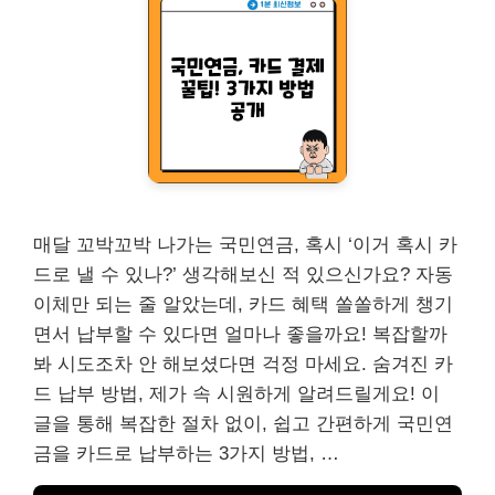
매달 꼬박꼬박 나가는 국민연금, 혹시 ‘이거 혹시 카
드로 낼 수 있나?’ 생각해보신 적 있으신가요? 자동
이체만 되는 줄 알았는데, 카드 혜택 쏠쏠하게 챙기
면서 납부할 수 있다면 얼마나 좋을까요! 복잡할까
봐 시도조차 안 해보셨다면 걱정 마세요. 숨겨진 카
드 납부 방법, 제가 속 시원하게 알려드릴게요! 이
글을 통해 복잡한 절차 없이, 쉽고 간편하게 국민연
금을 카드로 납부하는 3가지 방법, …