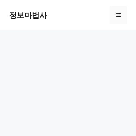
컨
텐
정보마법사
메
츠
로
뉴
건
너
뛰
기