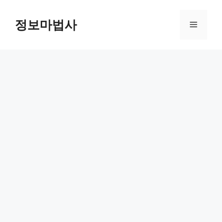
컨
텐
정보마법사
메
츠
로
뉴
건
너
뛰
기