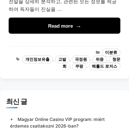
전말을 상세히 분석하고, 관련된 모든 정보를 제공
하여 독자들이 진실을 …
Read more
카
미분류
테
태
개인정보유출
,
고발
,
국정원
,
위증
,
청문
고
그
회
,
쿠팡
,
해롤드 로저스
리
최신 글
Magyar Online Casino VIP program: miért
érdemes csatlakozni 2026-ban?