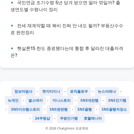
국민연금 조기수령 5년 당겨 받으면 얼마 깎일까? 출
생연도별 수령나이 정리
전세 재계약할 때 복비 진짜 안 내도 될까? 부동산수수
료 완전정리
햇살론15 한도 종료됐다는데 통합 후 달라진 대출자격
은?
•
•
•
•
정보마법사
챗지티미니
로직플로우
뉴스아레나
•
•
•
•
뉴게인
벌스데이
미니스토리
SNS대란템
SNS인기템
•
•
•
•
SNS이슈템스토리
SNS완판템
SNS꿀템
SNS꿀템저장소
•
•
24쿠팡샵
쿠팡인기템
호텔매니아
©
2026
Chatgtmini 프로젝트