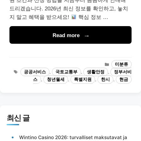
원 조건과 신청 방법을 지금부터 꼼꼼하게 안내해
드리겠습니다. 2026년 최신 정보를 확인하고, 놓치
지 말고 혜택을 받으세요!
핵심 정보 …
Read more
카
미분류
테
태
공공서비스
,
국토교통부
,
생활안정
,
정부서비
고
그
스
,
청년월세
,
특별지원
,
한시
,
현금
리
최신 글
Wintino Casino 2026: turvalliset maksutavat ja