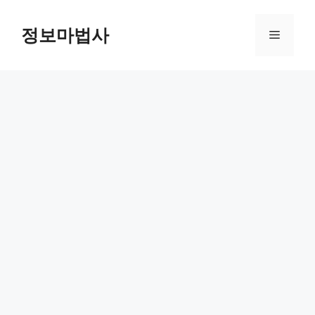
컨
텐
정보마법사
메
츠
로
뉴
건
너
뛰
기