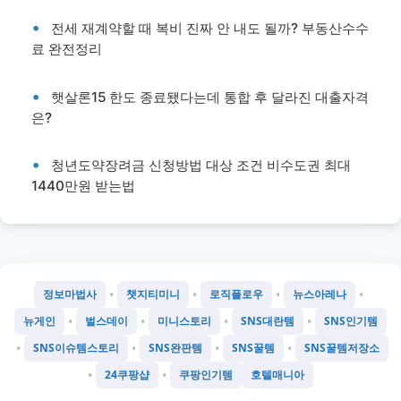
전세 재계약할 때 복비 진짜 안 내도 될까? 부동산수수
료 완전정리
햇살론15 한도 종료됐다는데 통합 후 달라진 대출자격
은?
청년도약장려금 신청방법 대상 조건 비수도권 최대
1440만원 받는법
•
•
•
•
정보마법사
챗지티미니
로직플로우
뉴스아레나
•
•
•
•
뉴게인
벌스데이
미니스토리
SNS대란템
SNS인기템
•
•
•
•
SNS이슈템스토리
SNS완판템
SNS꿀템
SNS꿀템저장소
•
•
24쿠팡샵
쿠팡인기템
호텔매니아