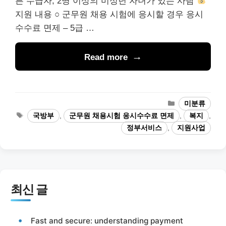
른 수급자, 2명 이상의 미성년 자녀가 있는 사람
지원 내용 ○ 군무원 채용 시험에 응시할 경우 응시
수수료 면제 – 5급 …
Read more
카
미분류
테
태
국방부
,
군무원 채용시험 응시수수료 면제
,
복지
,
고
그
정부서비스
,
지원사업
리
최신 글
Fast and secure: understanding payment