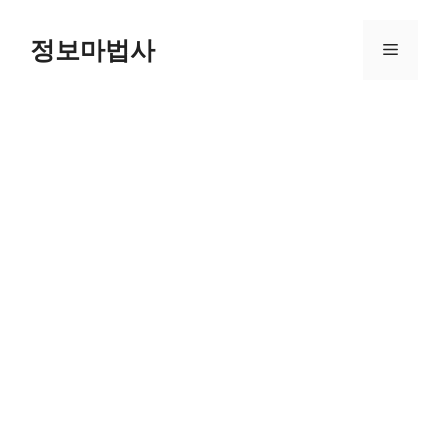
컨
텐
정보마법사
메
츠
로
뉴
건
너
뛰
기