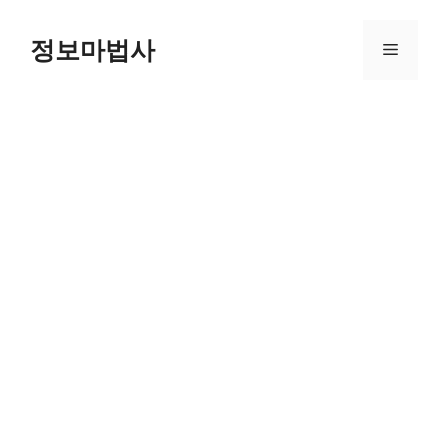
컨
텐
정보마법사
메
츠
로
뉴
건
너
뛰
기