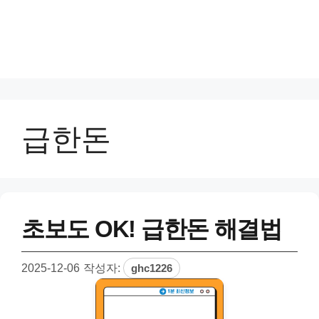
급한돈
초보도 OK! 급한돈 해결법
2025-12-06
작성자:
ghc1226