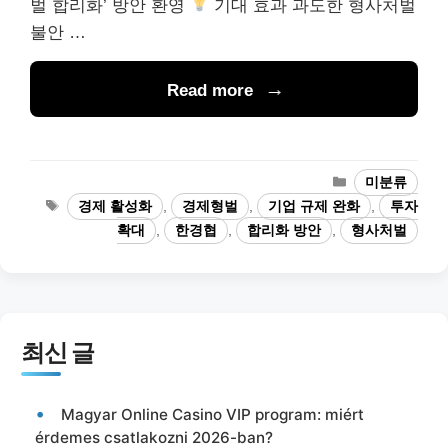
벌 합리화’ 방안 환영
기대 효과 과도한 형사처벌
불안 …
Read more
카
미분류
테
태
경제 활성화
,
경제형벌
,
기업 규제 완화
,
투자
고
그
확대
,
한경협
,
합리화 방안
,
형사처벌
리
최신 글
Magyar Online Casino VIP program: miért
érdemes csatlakozni 2026-ban?