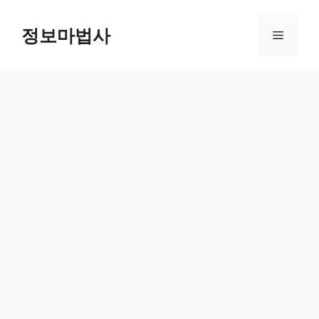
컨
텐
정보마법사
메
츠
로
뉴
건
너
뛰
기