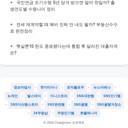
국민연금 조기수령 5년 당겨 받으면 얼마 깎일까? 출
생연도별 수령나이 정리
전세 재계약할 때 복비 진짜 안 내도 될까? 부동산수수
료 완전정리
햇살론15 한도 종료됐다는데 통합 후 달라진 대출자격
은?
•
•
•
•
정보마법사
챗지티미니
로직플로우
뉴스아레나
•
•
•
•
뉴게인
벌스데이
미니스토리
SNS대란템
SNS인기템
•
•
•
•
SNS이슈템스토리
SNS완판템
SNS꿀템
SNS꿀템저장소
•
•
24쿠팡샵
쿠팡인기템
호텔매니아
©
2026
Chatgtmini 프로젝트