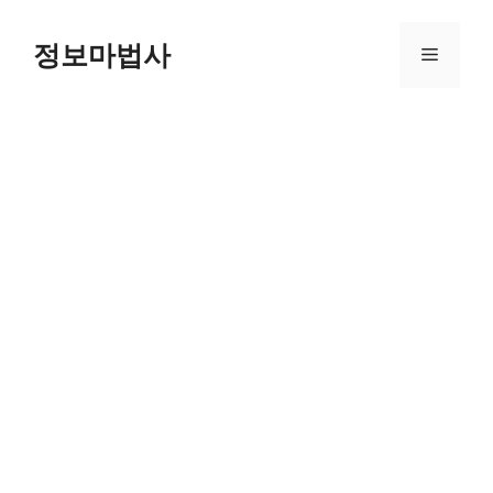
컨
텐
정보마법사
메
츠
로
뉴
건
너
뛰
기