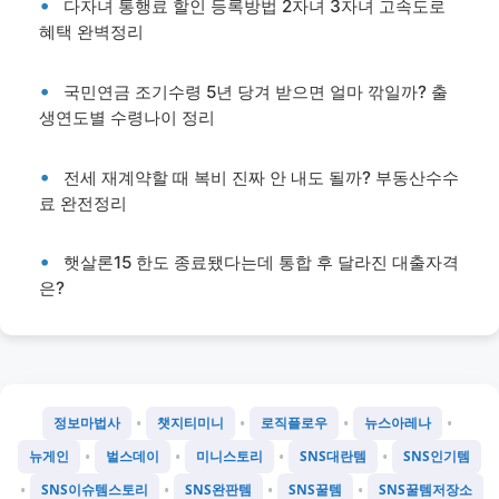
다자녀 통행료 할인 등록방법 2자녀 3자녀 고속도로
혜택 완벽정리
국민연금 조기수령 5년 당겨 받으면 얼마 깎일까? 출
생연도별 수령나이 정리
전세 재계약할 때 복비 진짜 안 내도 될까? 부동산수수
료 완전정리
햇살론15 한도 종료됐다는데 통합 후 달라진 대출자격
은?
•
•
•
•
정보마법사
챗지티미니
로직플로우
뉴스아레나
•
•
•
•
뉴게인
벌스데이
미니스토리
SNS대란템
SNS인기템
•
•
•
•
SNS이슈템스토리
SNS완판템
SNS꿀템
SNS꿀템저장소