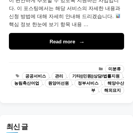
이 편안하게 추모할 수 있도록 지원하는 사업입니
다. 이 포스팅에서는 해당 서비스의 자세한 내용과
신청 방법에 대해 자세히 안내해 드리겠습니다.
핵심 정보 한눈에 보기 항목 내용 …
Read more
카
미분류
테
태
공공서비스
,
관리
,
기타||민원||상담/법률지원
,
고
그
농림축산어업
,
원양어선원
,
정부서비스
,
해양수산
리
부
,
해외묘지
최신 글