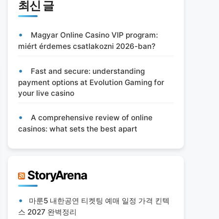
최신 글
Magyar Online Casino VIP program:
miért érdemes csatlakozni 2026-ban?
Fast and secure: understanding
payment options at Evolution Gaming for
your live casino
A comprehensive review of online
casinos: what sets the best apart
StoryArena
마룬5 내한공연 티켓팅 예매 일정 가격 킨텍
스 2027 완벽정리