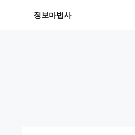
컨
텐
정보마법사
츠
로
건
너
뛰
기