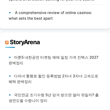
A comprehensive review of online casinos:
what sets the best apart
StoryArena
마룬5 내한공연 티켓팅 예매 일정 가격 킨텍스 2027
완벽정리
다자녀 통행료 할인 등록방법 2자녀 3자녀 고속도로
혜택 완벽정리
국민연금 조기수령 5년 당겨 받으면 얼마 깎일까? 출
생연도별 수령나이 정리