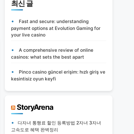
최신 글
Fast and secure: understanding
payment options at Evolution Gaming for
your live casino
A comprehensive review of online
casinos: what sets the best apart
Pinco casino güncel erişim: hızlı giriş ve
kesintisiz oyun keyfi
StoryArena
다자녀 통행료 할인 등록방법 2자녀 3자녀
고속도로 혜택 완벽정리