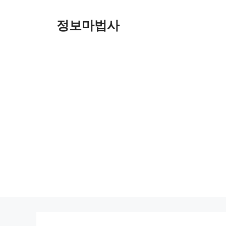
컨
텐
정보마법사
츠
로
건
너
뛰
기