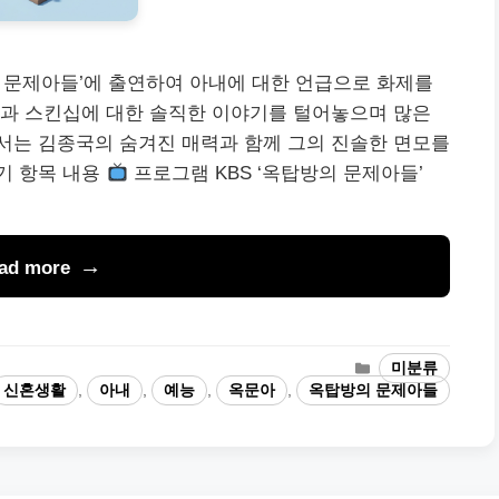
의 문제아들’에 출연하여 아내에 대한 언급으로 화제를
활과 스킨십에 대한 솔직한 이야기를 털어놓으며 많은
서는 김종국의 숨겨진 매력과 함께 그의 진솔한 면모를
기 항목 내용
프로그램 KBS ‘옥탑방의 문제아들’
ad more
카
미분류
테
신혼생활
,
아내
,
예능
,
옥문아
,
옥탑방의 문제아들
고
리