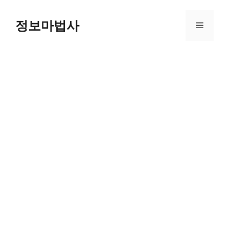
컨
텐
정보마법사
메
츠
로
뉴
건
너
뛰
기