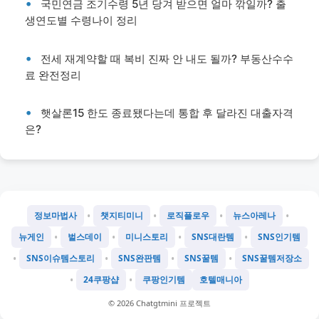
국민연금 조기수령 5년 당겨 받으면 얼마 깎일까? 출
생연도별 수령나이 정리
전세 재계약할 때 복비 진짜 안 내도 될까? 부동산수수
료 완전정리
햇살론15 한도 종료됐다는데 통합 후 달라진 대출자격
은?
•
•
•
•
정보마법사
챗지티미니
로직플로우
뉴스아레나
•
•
•
•
뉴게인
벌스데이
미니스토리
SNS대란템
SNS인기템
•
•
•
•
SNS이슈템스토리
SNS완판템
SNS꿀템
SNS꿀템저장소
•
•
24쿠팡샵
쿠팡인기템
호텔매니아
©
2026
Chatgtmini 프로젝트