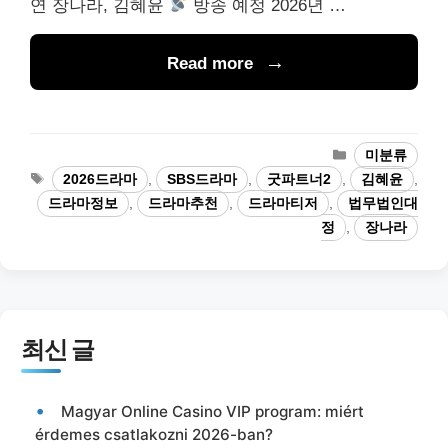
연 장나라, 김혜윤
방송 예정 2026년 …
Read more
카
미분류
테
태
2026드라마
,
SBS드라마
,
굿파트너2
,
김혜윤
,
고
그
드라마정보
,
드라마추천
,
드라마티저
,
법무법인대
리
정
,
장나라
최신 글
Magyar Online Casino VIP program: miért
érdemes csatlakozni 2026-ban?