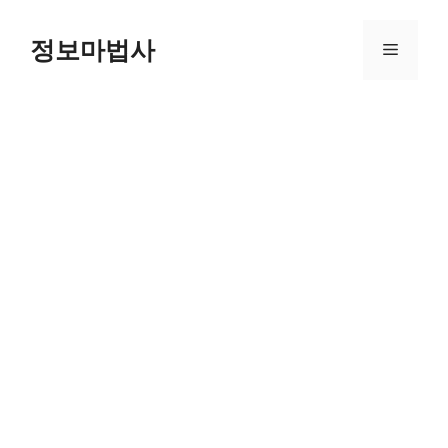
컨
텐
정보마법사
메
츠
로
뉴
건
너
뛰
기