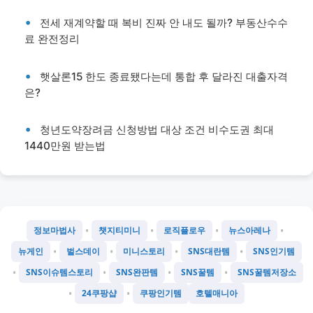
전세 재계약할 때 복비 진짜 안 내도 될까? 부동산수수
료 완전정리
햇살론15 한도 종료됐다는데 통합 후 달라진 대출자격
은?
청년도약장려금 신청방법 대상 조건 비수도권 최대
1440만원 받는법
•
•
•
•
정보마법사
챗지티미니
로직플로우
뉴스아레나
•
•
•
•
뉴게인
벌스데이
미니스토리
SNS대란템
SNS인기템
•
•
•
•
SNS이슈템스토리
SNS완판템
SNS꿀템
SNS꿀템저장소
•
•
24쿠팡샵
쿠팡인기템
호텔매니아