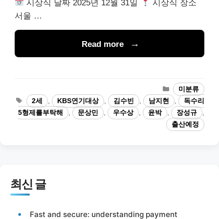
시상식 날짜 2025년 12월 31일
시상식 장소
서울 …
Read more
카
미분류
테
태
2세
,
KBS연기대상
,
김수빈
,
남지현
,
독수리
고
그
5형제를부탁해
,
문상민
,
우수상
,
윤박
,
장성규
,
리
출산예정
최신 글
Fast and secure: understanding payment