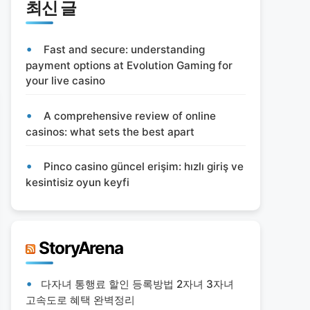
최신 글
Fast and secure: understanding
payment options at Evolution Gaming for
your live casino
A comprehensive review of online
casinos: what sets the best apart
Pinco casino güncel erişim: hızlı giriş ve
kesintisiz oyun keyfi
StoryArena
다자녀 통행료 할인 등록방법 2자녀 3자녀
고속도로 혜택 완벽정리