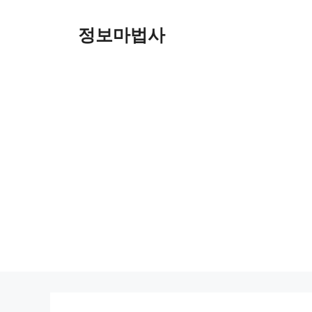
컨
텐
정보마법사
츠
로
건
너
뛰
기