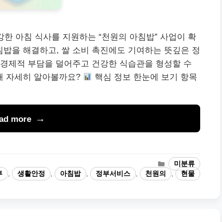
강한 아침 식사를 지원하는 “천원의 아침밥” 사업이 확
아침밥을 해결하고, 쌀 소비 촉진에도 기여하는 뜻깊은 정
 경제적 부담을 덜어주고 건강한 식습관을 형성할 수
해 자세히 알아볼까요?
핵심 정보 한눈에 보기 항목
ad more
카
미분류
테
부
,
생활안정
,
아침밥
,
정부서비스
,
천원의
,
현물
고
리