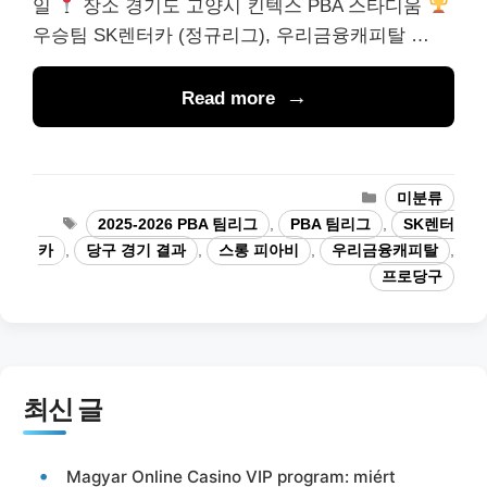
일
장소 경기도 고양시 킨텍스 PBA 스타디움
우승팀 SK렌터카 (정규리그), 우리금융캐피탈 …
Read more
카
미분류
테
태
2025-2026 PBA 팀리그
,
PBA 팀리그
,
SK렌터
고
그
카
,
당구 경기 결과
,
스롱 피아비
,
우리금융캐피탈
,
리
프로당구
최신 글
Magyar Online Casino VIP program: miért