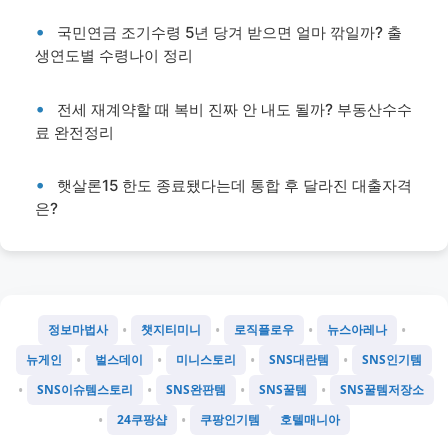
국민연금 조기수령 5년 당겨 받으면 얼마 깎일까? 출
생연도별 수령나이 정리
전세 재계약할 때 복비 진짜 안 내도 될까? 부동산수수
료 완전정리
햇살론15 한도 종료됐다는데 통합 후 달라진 대출자격
은?
•
•
•
•
정보마법사
챗지티미니
로직플로우
뉴스아레나
•
•
•
•
뉴게인
벌스데이
미니스토리
SNS대란템
SNS인기템
•
•
•
•
SNS이슈템스토리
SNS완판템
SNS꿀템
SNS꿀템저장소
•
•
24쿠팡샵
쿠팡인기템
호텔매니아