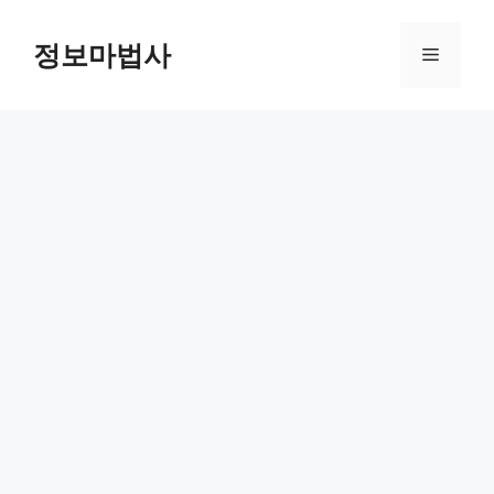
컨
텐
정보마법사
메
츠
로
뉴
건
너
뛰
기