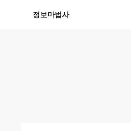
컨
텐
정보마법사
츠
로
건
너
뛰
기