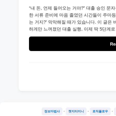
“내 돈, 언제 들어오는 거야?” 대출 승인 문
한 서류 준비에 마음 졸였던 시간들이 주마등처
는 거지?’ 막막해질 때가 있습니다. 이 글은
하게만 느껴졌던 대출 실행, 이제 딱 5단계로
Re
•
•
•
정보마법사
챗지티미니
로직플로우