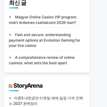
최신 글
Magyar Online Casino VIP program:
miért érdemes csatlakozni 2026-ban?
Fast and secure: understanding
payment options at Evolution Gaming for
your live casino
A comprehensive review of online
casinos: what sets the best apart
StoryArena
마룬5 내한공연 티켓팅 예매 일정 가격 킨텍
스 2027 완벽정리