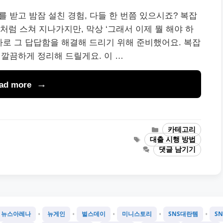
자를 받고 밤잠 설친 경험, 다들 한 번쯤 있으시죠? 복잡
럼 스쳐 지나가지만, 막상 ‘그래서 이제 뭘 해야 하
 바로 그 답답함을 해결해 드리기 위해 준비했어요. 복잡
 깔끔하게 정리해 드릴게요. 이 …
ad more
카
카테고리
테
태
대출 시행 방법
고
그
댓글 남기기
리
•
•
•
•
•
뉴스아레나
뉴게인
벌스데이
미니스토리
SNS대란템
S