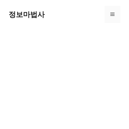
컨
텐
정보마법사
메
츠
로
뉴
건
너
뛰
기