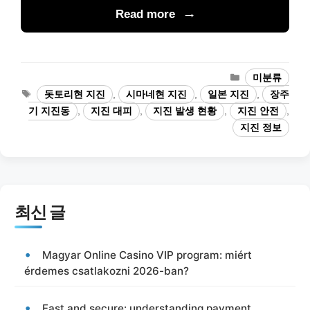
Read more
카
미분류
테
태
돗토리현 지진
,
시마네현 지진
,
일본 지진
,
장주
고
그
기 지진동
,
지진 대피
,
지진 발생 현황
,
지진 안전
,
리
지진 정보
최신 글
Magyar Online Casino VIP program: miért
érdemes csatlakozni 2026-ban?
Fast and secure: understanding payment