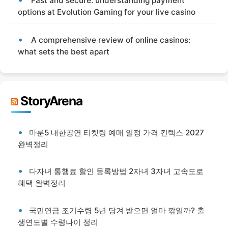
Fast and secure: understanding payment
options at Evolution Gaming for your live casino
A comprehensive review of online casinos:
what sets the best apart
StoryArena
마룬5 내한공연 티켓팅 예매 일정 가격 킨텍스 2027
완벽정리
다자녀 통행료 할인 등록방법 2자녀 3자녀 고속도로
혜택 완벽정리
국민연금 조기수령 5년 당겨 받으면 얼마 깎일까? 출
생연도별 수령나이 정리