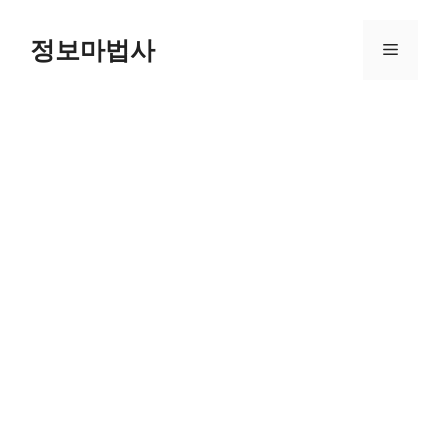
컨
텐
정보마법사
메
츠
로
뉴
건
너
뛰
기