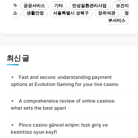
테
태
공공서비스
,
기타
,
만성질환관리사업
,
보건지
고
그
소
,
생활안정
,
서울특별시 성북구
,
장위석관
,
정
리
부서비스
최신 글
Fast and secure: understanding payment
options at Evolution Gaming for your live casino
A comprehensive review of online casinos:
what sets the best apart
Pinco casino güncel erişim: hızlı giriş ve
kesintisiz oyun keyfi