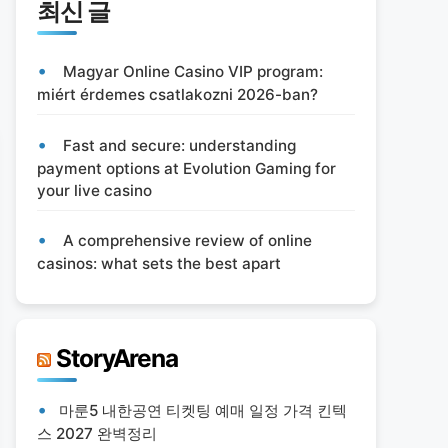
최신 글
Magyar Online Casino VIP program:
miért érdemes csatlakozni 2026-ban?
Fast and secure: understanding
payment options at Evolution Gaming for
your live casino
A comprehensive review of online
casinos: what sets the best apart
StoryArena
마룬5 내한공연 티켓팅 예매 일정 가격 킨텍
스 2027 완벽정리