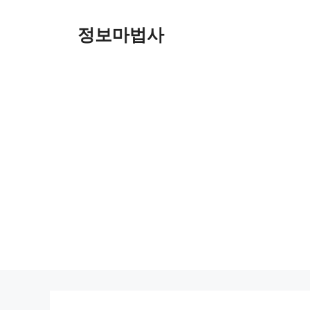
컨
텐
정보마법사
츠
로
건
너
뛰
기