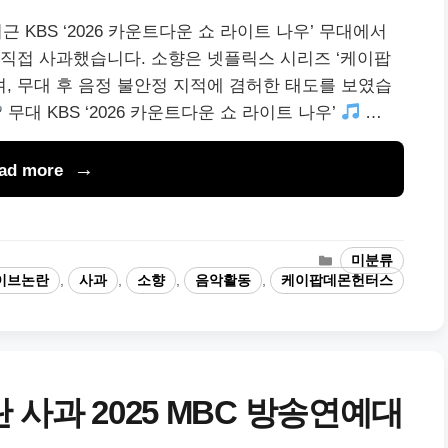
 KBS ‘2026 카운트다운 쇼 라이트 나우’ 무대에서
직접 사과했습니다. 소향은 넷플릭스 시리즈 ‘케이팝
으며, 무대 후 음정 불안정 지적에 겸허한 태도를 보였습
무대 KBS ‘2026 카운트다운 쇼 라이트 나우’
…
ad more
카
미분류
테
이브논란
,
사과
,
소향
,
음악활동
,
케이팝데몬헌터스
고
리
 사과 2025 MBC 방송연예대