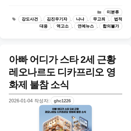
카
미분류
테
태
강도사건
,
김진우기자
,
나나
,
무고죄
,
법적
고
그
대응
,
역고소
,
연예뉴스
,
합의불가
리
아빠 어디가 스타 2세 근황
레오나르도 디카프리오 영
화제 불참 소식
2026-01-04
작성자:
ghc1226