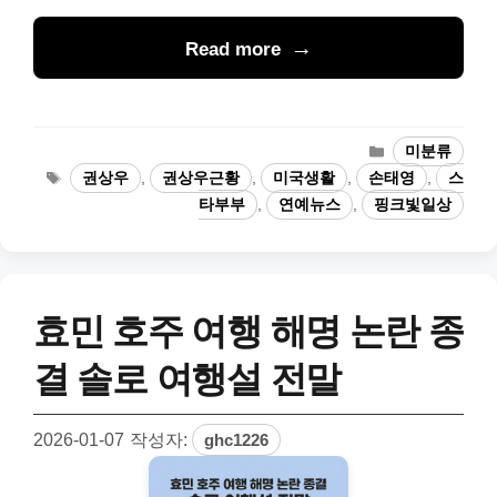
Read more
카
미분류
테
태
권상우
,
권상우근황
,
미국생활
,
손태영
,
스
고
그
타부부
,
연예뉴스
,
핑크빛일상
리
효민 호주 여행 해명 논란 종
결 솔로 여행설 전말
2026-01-07
작성자:
ghc1226