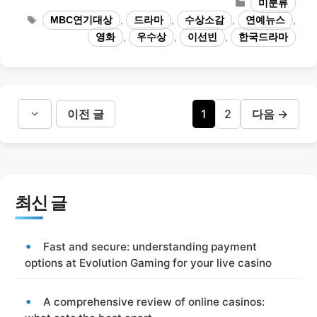
카
미분류
테
태
MBC연기대상
,
드라마
,
수상소감
,
연예뉴스
,
고
그
영화
,
우수상
,
이선빈
,
한국드라마
리
페
페
이전 글
1
2
다음
→
이
이
지
지
최신 글
Fast and secure: understanding payment
options at Evolution Gaming for your live casino
A comprehensive review of online casinos: