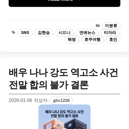
카
미분류
테
태
SNS
,
김현승
,
시드니
,
연예뉴스
,
티아라
,
고
그
해명
,
호주여행
,
효민
리
배우 나나 강도 역고소 사건
전말 합의 불가 결론
2026-01-06
작성자:
ghc1226