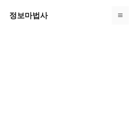
컨
텐
정보마법사
메
츠
로
뉴
건
너
뛰
기