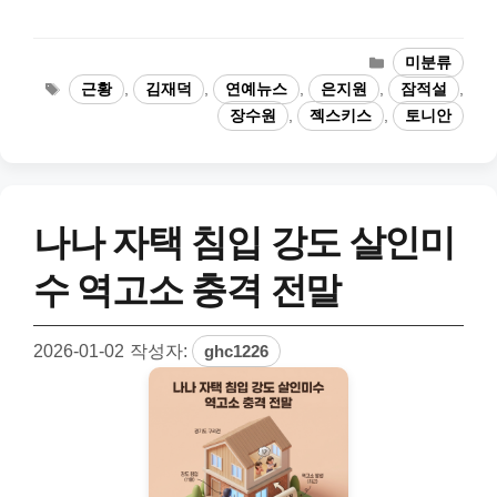
카
미분류
테
태
근황
,
김재덕
,
연예뉴스
,
은지원
,
잠적설
,
고
그
장수원
,
젝스키스
,
토니안
리
나나 자택 침입 강도 살인미
수 역고소 충격 전말
2026-01-02
작성자:
ghc1226