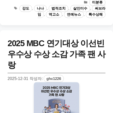
카
미분류
테
태
강도
,
나나
,
법적조치
,
살인미수
,
써브라
고
그
임
,
역고소
,
연예뉴스
,
특수상해
리
2025 MBC 연기대상 이선빈
우수상 수상 소감 가족 팬 사
랑
2025-12-31
작성자:
ghc1226