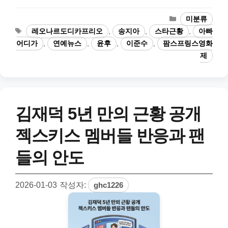
카
미분류
테
태
레오나르도디카프리오
,
송지아
,
스타근황
,
아빠
고
그
어디가
,
연예뉴스
,
윤후
,
이준수
,
팜스프링스영화
리
제
김재덕 5년 만의 근황 공개
젝스키스 멤버들 반응과 팬
들의 안도
2026-01-03
작성자:
ghc1226