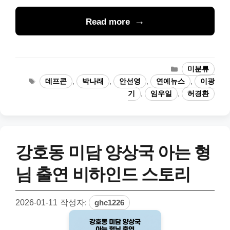
Read more
카
미분류
테
태
데프콘
,
박나래
,
안선영
,
연예뉴스
,
이광
고
그
기
,
임우일
,
허경환
리
강호동 미담 양상국 아는 형
님 출연 비하인드 스토리
2026-01-11
작성자:
ghc1226