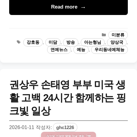
Read more
카
미분류
테
태
강호동
,
미담
,
방송
,
아는형님
,
양상국
,
고
그
연예뉴스
,
예능
,
우리동네예체능
리
권상우 손태영 부부 미국 생
활 고백 24시간 함께하는 핑
크빛 일상
2026-01-11
작성자:
ghc1226