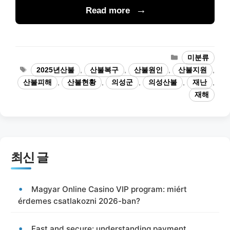
Read more
카
미분류
테
태
2025년산불
,
산불복구
,
산불원인
,
산불지원
,
고
그
산불피해
,
산불현황
,
의성군
,
의성산불
,
재난
,
리
재해
최신 글
Magyar Online Casino VIP program: miért
érdemes csatlakozni 2026-ban?
Fast and secure: understanding payment