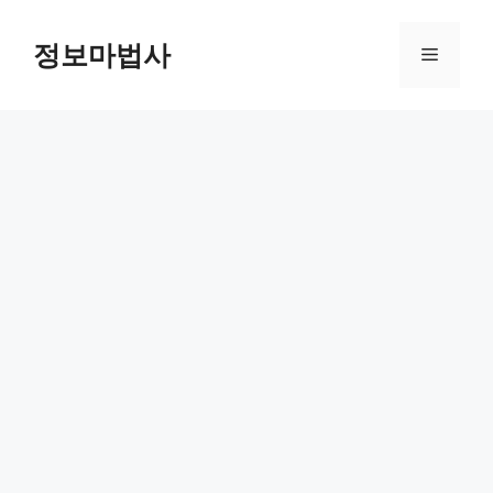
컨
텐
정보마법사
메
츠
로
뉴
건
너
뛰
기