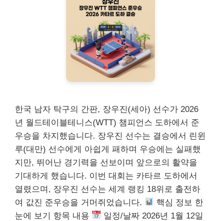
한국 남자 탁구의 간판, 장우진(세아) 선수가 2026
년 월드테이블테니스(WTT) 챔피언스 도하에서 준
우승을 차지했습니다. 장우진 선수는 결승에서 린윈
루(대만) 선수에게 아쉽게 패하며 우승에는 실패했
지만, 뛰어난 경기력을 선보이며 앞으로의 활약을
기대하게 했습니다. 이번 대회는 카타르 도하에서
열렸으며, 장우진 선수는 세계 랭킹 18위로 출전하
여 값진 준우승을 거머쥐었습니다.
핵심 정보 한
눈에 보기 항목 내용
일정/날짜 2026년 1월 12일