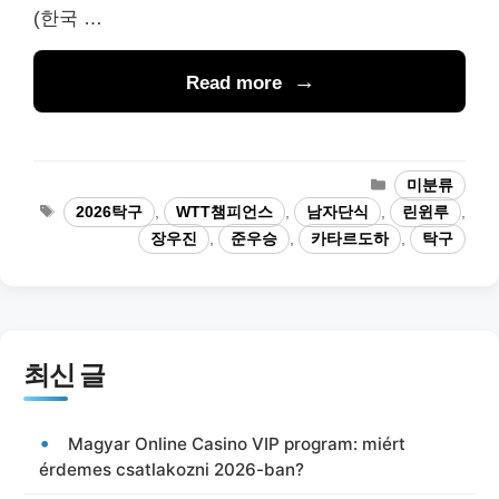
(한국 …
Read more
카
미분류
테
태
2026탁구
,
WTT챔피언스
,
남자단식
,
린윈루
,
고
그
장우진
,
준우승
,
카타르도하
,
탁구
리
최신 글
Magyar Online Casino VIP program: miért
érdemes csatlakozni 2026-ban?