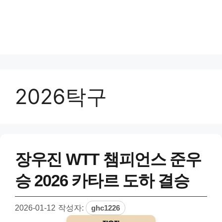
2026탁구
장우진 WTT 챔피언스 준우
승 2026 카타르 도하 결승
2026-01-12
작성자:
ghc1226