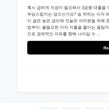
혹시 급하게 자금이 필요해서 3금융 대출을 
부담스럽지는 않으신가요? 숨 막히는 이자 
이 글은 높은 금리에 짓눌린 여러분을 위해 
법부터, 불필요한 이자 지출을 줄이는 꿀팁까
으로 경제적인 자유를 향해 나아갈 수 …
Re