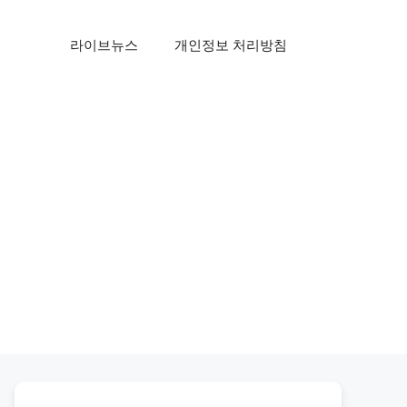
라이브뉴스
개인정보 처리방침