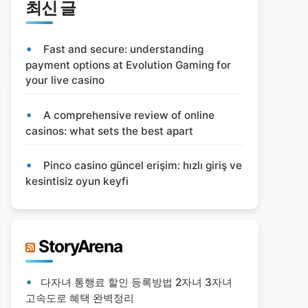
최신 글
Fast and secure: understanding
payment options at Evolution Gaming for
your live casino
A comprehensive review of online
casinos: what sets the best apart
Pinco casino güncel erişim: hızlı giriş ve
kesintisiz oyun keyfi
StoryArena
다자녀 통행료 할인 등록방법 2자녀 3자녀
고속도로 혜택 완벽정리