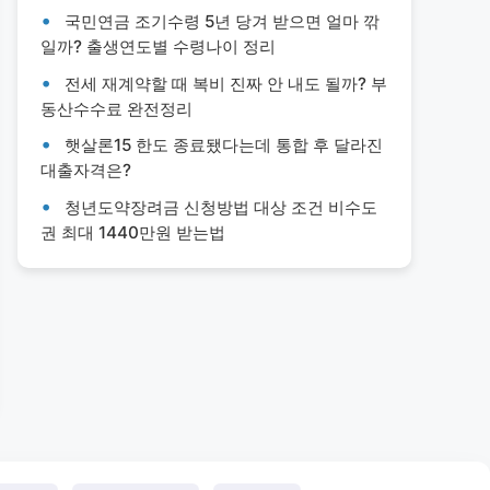
국민연금 조기수령 5년 당겨 받으면 얼마 깎
일까? 출생연도별 수령나이 정리
전세 재계약할 때 복비 진짜 안 내도 될까? 부
동산수수료 완전정리
햇살론15 한도 종료됐다는데 통합 후 달라진
대출자격은?
청년도약장려금 신청방법 대상 조건 비수도
권 최대 1440만원 받는법