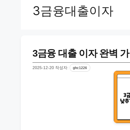
3금융대출이자
3금융 대출 이자 완벽 
2025-12-20
작성자:
ghc1226