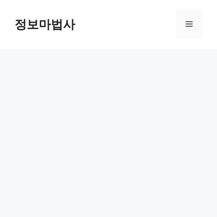
컨
텐
정보마법사
메
츠
로
뉴
건
너
뛰
기