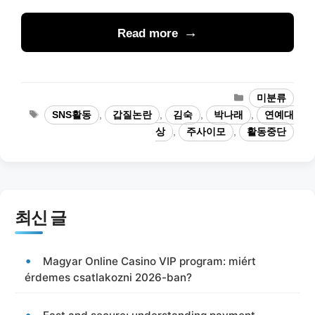
Read more
카
미분류
테
태
SNS활동
,
갑질논란
,
김숙
,
박나래
,
연예대
고
그
상
,
주사이모
,
활동중단
리
최신 글
Magyar Online Casino VIP program: miért
érdemes csatlakozni 2026-ban?