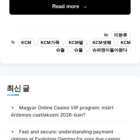
Read more
카
미분류
테
태
KCM
,
KCM가족
,
KCM딸
,
KCM셋째
,
KCM
고
그
슈돌
,
슈돌
,
슈퍼맨이돌아왔다
리
최신 글
Magyar Online Casino VIP program: miért
érdemes csatlakozni 2026-ban?
Fast and secure: understanding payment
options at Evolution Gaming for your live casino