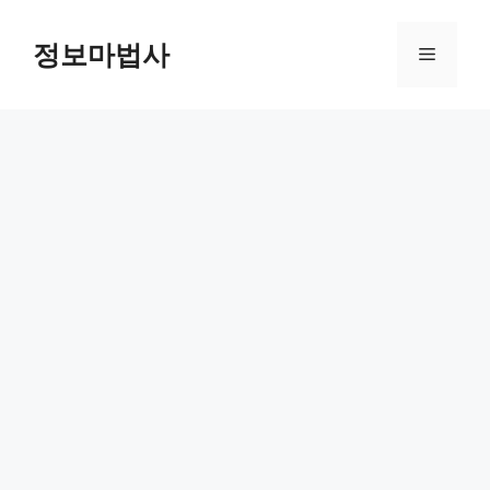
컨
텐
정보마법사
메
츠
로
뉴
건
너
뛰
기